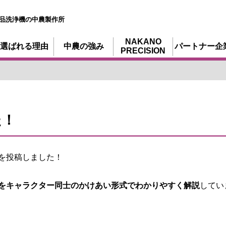
品洗浄機の中農製作所
NAKANO
選ばれる理由
中農の強み
パートナー企
PRECISION
た！
画を投稿しました！
をキャラクター同士のかけあい形式でわかりやすく解説
してい